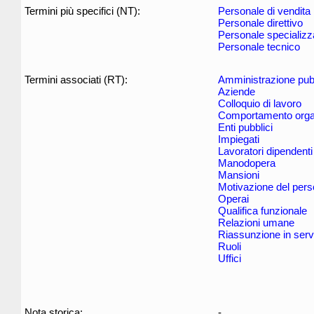
Termini più specifici (NT):
Personale di vendita
Personale direttivo
Personale specializz
Personale tecnico
Termini associati (RT):
Amministrazione pub
Aziende
Colloquio di lavoro
Comportamento orga
Enti pubblici
Impiegati
Lavoratori dipendenti
Manodopera
Mansioni
Motivazione del pers
Operai
Qualifica funzionale
Relazioni umane
Riassunzione in serv
Ruoli
Uffici
Nota storica:
-