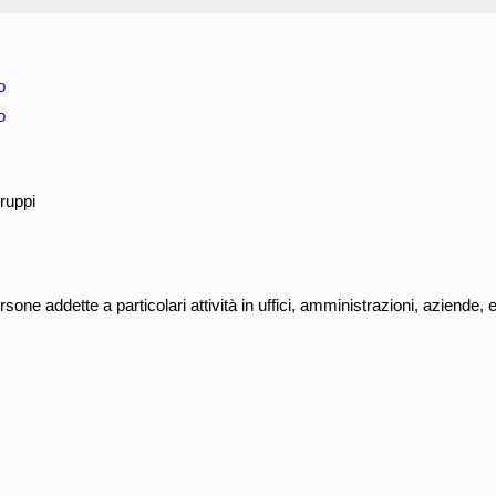
o
o
ruppi
one addette a particolari attività in uffici, amministrazioni, aziende, ent