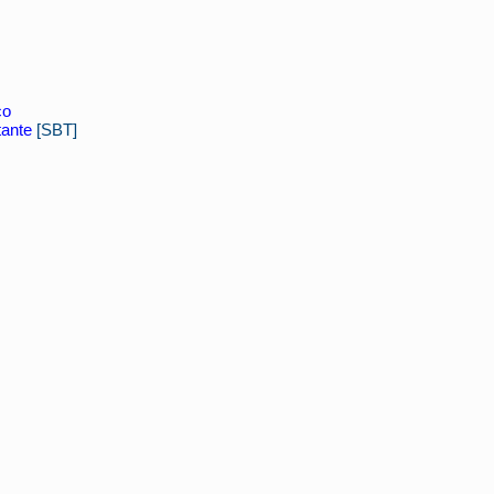
co
tante
[SBT]