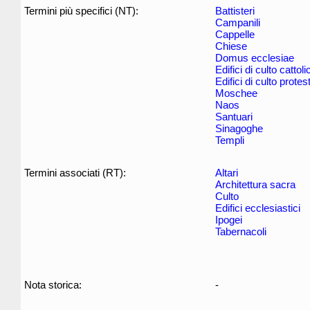
Termini più specifici (NT):
Battisteri
Campanili
Cappelle
Chiese
Domus ecclesiae
Edifici di culto cattoli
Edifici di culto protes
Moschee
Naos
Santuari
Sinagoghe
Templi
Termini associati (RT):
Altari
Architettura sacra
Culto
Edifici ecclesiastici
Ipogei
Tabernacoli
Nota storica:
-