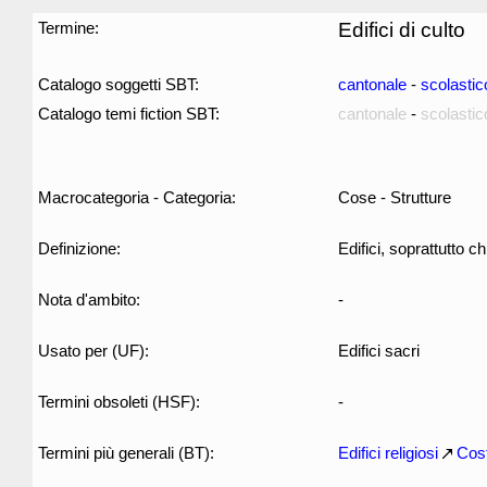
Termine:
Edifici di culto
Catalogo soggetti SBT:
cantonale
-
scolastic
Catalogo temi fiction SBT:
cantonale
-
scolastic
Macrocategoria - Categoria:
Cose - Strutture
Definizione:
Edifici, soprattutto c
Nota d'ambito:
-
Usato per (UF):
Edifici sacri
Termini obsoleti (HSF):
-
Termini più generali (BT):
Edifici religiosi
Cost