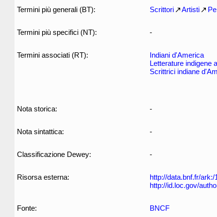
Termini più generali (BT):
Scrittori
Artisti
Pe
Termini più specifici (NT):
-
Termini associati (RT):
Indiani d'America
Letterature indigene
Scrittrici indiane d'A
Nota storica:
-
Nota sintattica:
-
Classificazione Dewey:
-
Risorsa esterna:
http://data.bnf.fr/ar
http://id.loc.gov/aut
Fonte:
BNCF