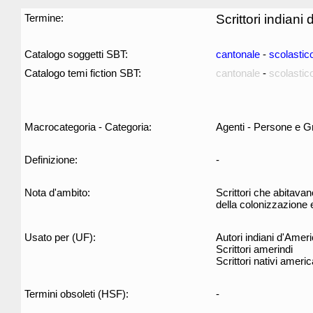
Termine:
Scrittori indiani
Catalogo soggetti SBT:
cantonale
-
scolastic
Catalogo temi fiction SBT:
cantonale
-
scolastic
Macrocategoria - Categoria:
Agenti - Persone e G
Definizione:
-
Nota d'ambito:
Scrittori che abitava
della colonizzazione e
Usato per (UF):
Autori indiani d'Amer
Scrittori amerindi
Scrittori nativi americ
Termini obsoleti (HSF):
-