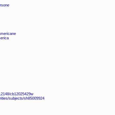
rsone
 americane
merica
k:/12148/cb12025429w
horities/subjects/sh85009924