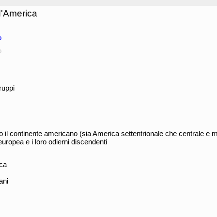
 d'America
o
o
ruppi
no il continente americano (sia America settentrionale che centrale e 
uropea e i loro odierni discendenti
ica
ani