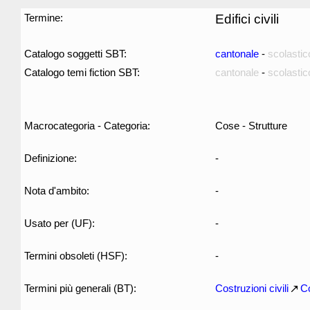
Termine:
Edifici civili
Catalogo soggetti SBT:
cantonale
-
scolastic
Catalogo temi fiction SBT:
cantonale
-
scolastic
Macrocategoria - Categoria:
Cose - Strutture
Definizione:
-
Nota d'ambito:
-
Usato per (UF):
-
Termini obsoleti (HSF):
-
Termini più generali (BT):
Costruzioni civili
Co