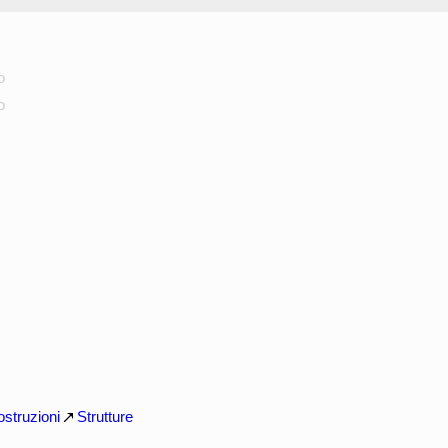
o
o
struzioni
Strutture