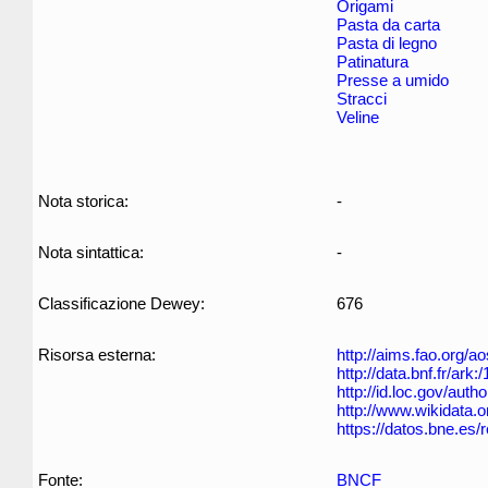
Origami
Pasta da carta
Pasta di legno
Patinatura
Presse a umido
Stracci
Veline
Nota storica:
-
Nota sintattica:
-
Classificazione Dewey:
676
Risorsa esterna:
http://aims.fao.org/
http://data.bnf.fr/ar
http://id.loc.gov/aut
http://www.wikidata.o
https://datos.bne.es
Fonte:
BNCF