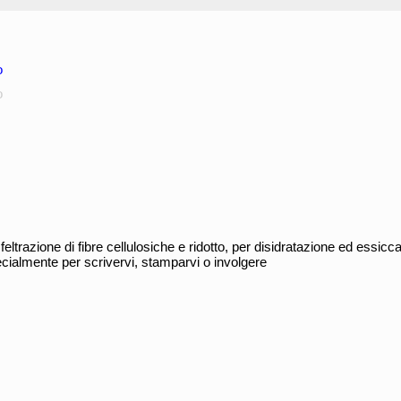
o
o
feltrazione di fibre cellulosiche e ridotto, per disidratazione ed essic
specialmente per scrivervi, stamparvi o involgere