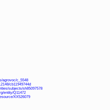
aos/agrovoc/c_5548
k:/12148/cb11949744d
horities/subjects/sh85097578
rg/entity/Q11472
/resource/XX526079