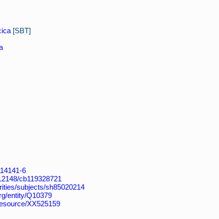
cica
[SBT]
a
4114141-6
k:/12148/cb119328721
horities/subjects/sh85020214
org/entity/Q10379
/resource/XX525159