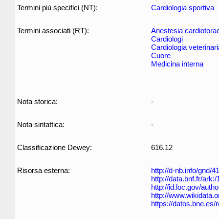
Termini più specifici (NT):
Cardiologia sportiva
Termini associati (RT):
Anestesia cardiotora
Cardiologi
Cardiologia veterinari
Cuore
Medicina interna
Nota storica:
-
Nota sintattica:
-
Classificazione Dewey:
616.12
Risorsa esterna:
http://d-nb.info/gnd/
http://data.bnf.fr/ar
http://id.loc.gov/aut
http://www.wikidata.
https://datos.bne.es