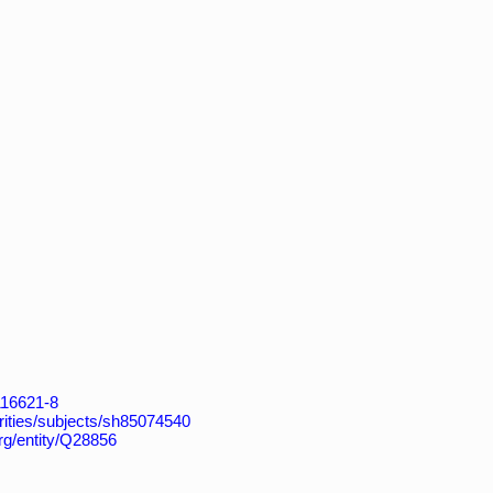
4116621-8
horities/subjects/sh85074540
org/entity/Q28856