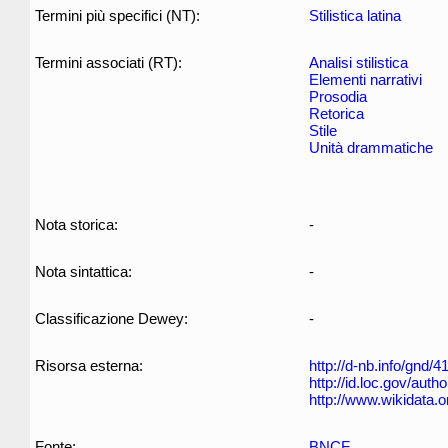
Termini più specifici (NT):
Stilistica latina
Termini associati (RT):
Analisi stilistica
Elementi narrativi
Prosodia
Retorica
Stile
Unità drammatiche
Nota storica:
-
Nota sintattica:
-
Classificazione Dewey:
-
Risorsa esterna:
http://d-nb.info/gnd/
http://id.loc.gov/aut
http://www.wikidata.
Fonte:
BNCF