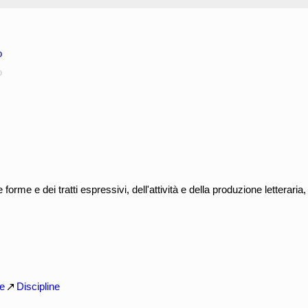
o
o
le forme e dei tratti espressivi, dell'attività e della produzione letteraria
he
Discipline