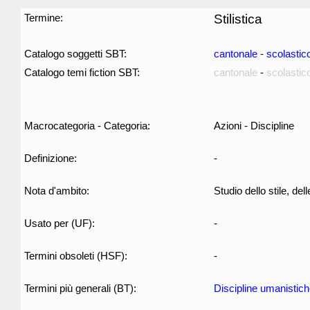
Termine:
Stilistica
Catalogo soggetti SBT:
cantonale
-
scolastic
Catalogo temi fiction SBT:
cantonale
-
scolastic
Macrocategoria - Categoria:
Azioni - Discipline
Definizione:
-
Nota d'ambito:
Studio dello stile, del
Usato per (UF):
-
Termini obsoleti (HSF):
-
Termini più generali (BT):
Discipline umanistic